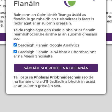
Fianáin
 nua i bhfeidhm in imeacht tréimhse ama.
anamh againn ar an suíomh gréasáin d’fhonn na leasuithe ar a
Baineann an Coimisinéir Teanga úsáid as
 a thabhairt san áireamh. Idir an dá linn, má tá ceist agat i d
fianáin le go mbeidh an t-eispéireas is fearr is
nua, is féidir teagmháil a dhéanamh linn ar an ríomhphost ag
eo
féidir agat ar ár suíomh gréasáin.
6.
Tá de rogha agat gan úsáid a bhaint as fianáin
réamhshocraithe áirithe ar an suíomh gréasáin
seo:
Ceadaigh Fianáin Google Analytics
Ceadaigh Fianáin le hÁbhar a Chomhroinnt
Faoi na hAchtanna - 2003 & 2021
ar na Meáin Shóisialta
Tá liosta sa
Pholasaí Príobháideachais
seo de
na fianáin uile a d’fhéadfadh a bheith in úsáid
ar an suíomh gréasáin seo.