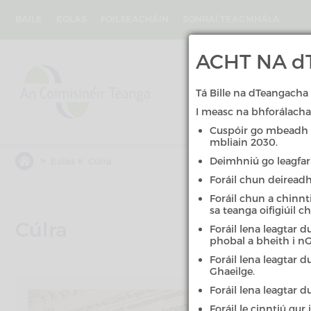
Skip
to
BAILE
EOLAS
FOILSEACHÁIN
SONRAÍ TEAGMHÁLA
main
content
An
ACHT NA dT
Coimisinéir
Teanga
Tá Bille na dTeangacha 
I measc na bhforálacha 
Cuspóir go mbeadh 20
mbliain 2030.
»
»
Deimhniú go leagfar 
Eolas
Cúlra
Foráil chun deiread
Foráil chun a chinnt
sa teanga oifigiúil c
Cúlra
Foráil lena leagtar 
phobal a bheith i nG
Foráil lena leagtar 
Ghaeilge.
Foráil lena leagtar 
Foráil le cinntiú gu