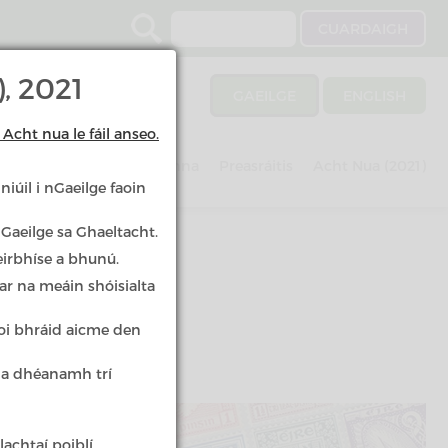
Search
, 2021
GAEILGE
ENGLISH
Acht nua le fáil anseo.
Imscrúduithe
Scéimeanna
Preasráitis
Acht Nua (2021)
iúil i nGaeilge faoin
 Gaeilge sa Ghaeltacht.
eirbhíse a bhunú.
ar na meáin shóisialta
aoi bhráid aicme den
t a dhéanamh trí
achtaí poiblí.