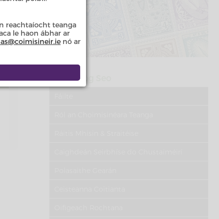
n reachtaíocht teanga
taca le haon ábhar ar
las@coimisineir.ie
nó ar
Sa Rannóg Seo
Fáilte
Ról an Choimisinéara Teanga
Ráitis Mhisin & Straitéise
Caighdeán Seirbhíse do Chustaiméirí
Polasaithe Gearán
Ceisteanna Coitianta
Oifigeach Rochtana