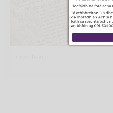
Tiocfaidh na forálacha
Tá athbhreithniú á dhé
de thoradh an Achta nua
leith sa reachtaíocht 
an bhfón ag 091-50400
Faoin Teanga