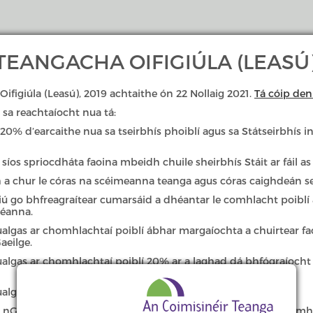
EANGACHA OIFIGIÚLA (LEASÚ)
Oifigiúla (Leasú), 2019 achtaithe ón 22 Nollaig 2021.
Tá cóip den 
sa reachtaíocht nua tá:
Cearta & Dualgais Teanga
Gearáin & 
% d’earcaithe nua sa tseirbhís phoiblí agus sa Státseirbhís inn
síos spriocdháta faoina mbeidh chuile sheirbhís Stáit ar fáil as
h a chur le córas na scéimeanna teanga agus córas caighdeán s
iú go bhfreagraítear cumarsáid a dhéantar le comhlacht poiblí 
héanna.
dualgas ar chomhlachtaí poiblí ábhar margaíochta a chuirtear f
aeilge.
dualgas ar chomhlachtaí poiblí 20% ar a laghad dá bhfógraíoch
dualgas go mbeidh foirmeacha iarratais i nGaeilge.
r i nGaeilge nó i nGaeilge agus i mBéarla a bheidh lógónna comhl