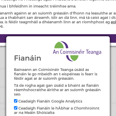
ar chomhlacht poiblí faoi na Rialacháin atá déanta faoi Alt 9(1
 nua i bhfeidhm in imeacht tréimhse ama.
dú sin a úsáid, tar éis dátaí áirithe, sna cásanna seo a leanas:
anamh againn ar an suíomh gréasáin d’fhonn na leasuithe ar a
 a thabhairt san áireamh. Idir an dá linn, má tá ceist agat i d
nua, is féidir teagmháil a dhéanamh linn ar an ríomhphost ag
eo
nua a úsáideann an comhlacht poiblí ó 1 Márta 2009.
6.
r aon suíomh ó 1 Márta 2009.
poiblí nó thar a cheann ó 1 Márta 2013.
Fianáin
ltachta mar atá sé san Ordú Logainmneacha sna cásanna seo a
Baineann an Coimisinéir Teanga úsáid as
fianáin le go mbeidh an t-eispéireas is fearr is
féidir agat ar ár suíomh gréasáin.
Tá de rogha agat gan úsáid a bhaint as fianáin
htúil déanta tar éis theacht i bhfeidhm an Ordaithe
réamhshocraithe áirithe ar an suíomh gréasáin
seo:
Ceadaigh Fianáin Google Analytics
reacht Ordanáis Éireann nó le cead uaithi ar 1 Eanáir 2005 nó dá
Ceadaigh Fianáin le hÁbhar a Chomhroinnt
 na scálaí ó 1:1 go 1:9,999 agus an dá scála sin san áireamh.
ar na Meáin Shóisialta