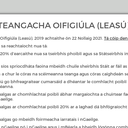
EANGACHA OIFIGIÚLA (LEASÚ)
Oifigiúla (Leasú), 2019 achtaithe ón 22 Nollaig 2021.
Tá cóip den 
sa reachtaíocht nua tá:
Cearta & Dualgais Teanga
Gearáin & 
% d’earcaithe nua sa tseirbhís phoiblí agus sa Státseirbhís inn
síos spriocdháta faoina mbeidh chuile sheirbhís Stáit ar fáil as
h a chur le córas na scéimeanna teanga agus córas caighdeán s
iú go bhfreagraítear cumarsáid a dhéantar le comhlacht poiblí 
héanna.
dualgas ar chomhlachtaí poiblí ábhar margaíochta a chuirtear f
aeilge.
dualgas ar chomhlachtaí poiblí 20% ar a laghad dá bhfógraíoch
artha Tuaithe agus Pobail agus Gaeltachta orduithe logainmneacha
dualgas go mbeidh foirmeacha iarratais i nGaeilge.
r i nGaeilge nó i nGaeilge agus i mBéarla a bheidh lógónna comhl