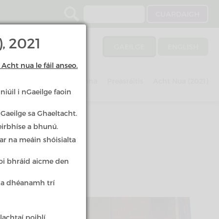
Search
, 2021
GAEILGE
ENGLISH
Acht nua le fáil anseo.
Imscrúduithe
Scéimeanna
Preasráitis
Acht Nua (2021)
iúil i nGaeilge faoin
 Gaeilge sa Ghaeltacht.
eirbhíse a bhunú.
ar na meáin shóisialta
aoi bhráid aicme den
t a dhéanamh trí
 a
achtaí poiblí.