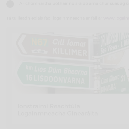
Ar chomhartha bóthair nó sráide arna chur suas ag úd
Tá tuilleadh eolais faoi logainmneacha ar fáil ar
www.logain
Ionstraimí Reachtúla
Logainmneacha Ginearálta