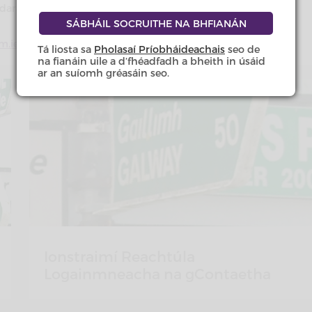
arás áitiúil nó thar a cheann.
m.ie
Tá liosta sa
Pholasaí Príobháideachais
seo de
na fianáin uile a d’fhéadfadh a bheith in úsáid
ar an suíomh gréasáin seo.
Ionstraimí Reachtúla
Logainmneacha na gContaetha