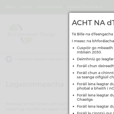
Skip
to
BAILE
EOLAS
FOILSEACHÁIN
SONRAÍ TEAGMHÁLA
main
content
An
ACHT NA dT
Coimisinéir
Teanga
Tá Bille na dTeangacha 
I measc na bhforálacha 
Cuspóir go mbeadh 20
mbliain 2030.
»
»
Deimhniú go leagfar 
Cearta & Dualgais Teanga
Logainmneacha
Foráil chun deiread
Foráil chun a chinnt
sa teanga oifigiúil c
Logainmneacha
Foráil lena leagtar 
phobal a bheith i nG
Foráil lena leagtar 
Ghaeilge.
Foráiltear le hAlt 32 den Acht gur féidir leis an Aire Forb
Foráil lena leagtar 
eisiúint ag dearbhú an leagain Ghaeilge de logainmneacha.
Foráil le cinntiú gu