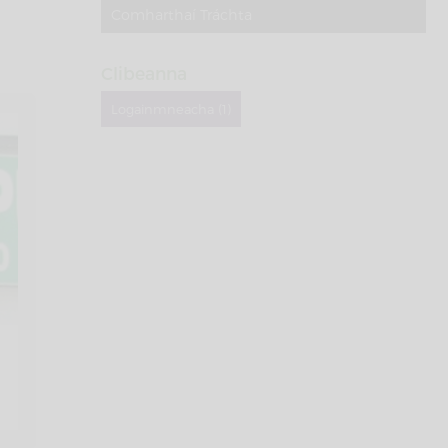
Comharthaí Tráchta
Clibeanna
Logainmneacha (1)