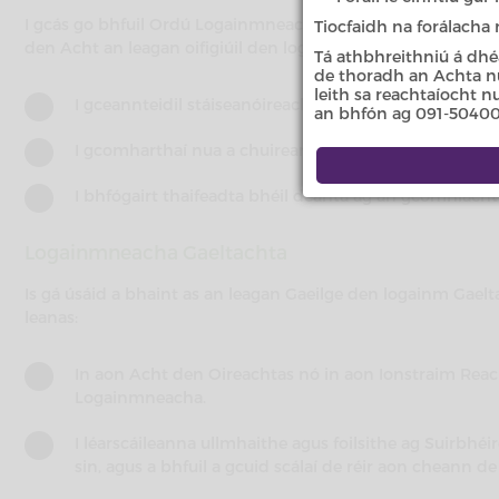
I gcás go bhfuil Ordú Logainmneacha i bhfeidhm, tá dualgas 
Tiocfaidh na forálacha
den Acht an leagan oifigiúil den logainm a shonraítear san Or
Tá athbhreithniú á dhé
de thoradh an Achta nua
leith sa reachtaíocht 
I gceannteidil stáiseanóireachta ar stáiseanóireacht 
an bhfón ag 091-50400
I gcomharthaí nua a chuireann an comhlacht poiblí a
I bhfógairt thaifeadta bhéil déanta ag an gcomhlacht 
Logainmneacha Gaeltachta
Is gá úsáid a bhaint as an leagan Gaeilge den logainm Gae
leanas:
In aon Acht den Oireachtas nó in aon Ionstraim Reac
Logainmneacha.
I léarscáileanna ullmhaithe agus foilsithe ag Suirbhéi
sin, agus a bhfuil a gcuid scálaí de réir aon cheann de