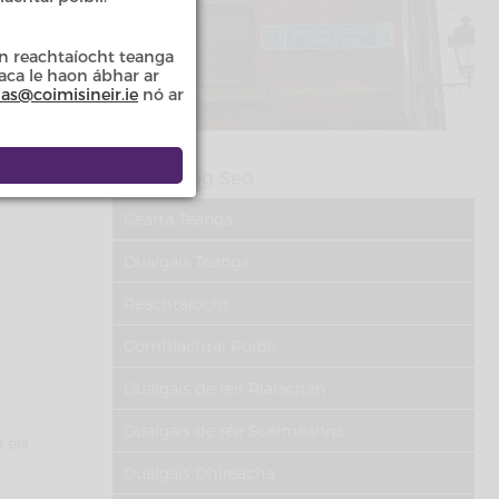
)
n reachtaíocht teanga
taca le haon ábhar ar
las@coimisineir.ie
nó ar
Sa Rannóg Seo
Cearta Teanga
Dualgais Teanga
Reachtaíocht
Comhlachtaí Poiblí
Dualgais de réir Rialachán
Dualgais de réir Scéimeanna
 éis
Dualgais Dhíreacha