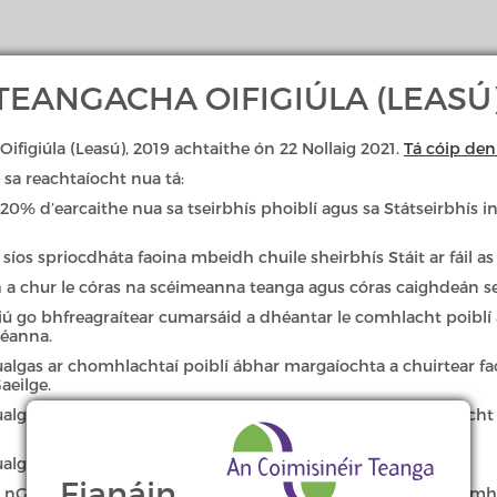
EANGACHA OIFIGIÚLA (LEASÚ)
Oifigiúla (Leasú), 2019 achtaithe ón 22 Nollaig 2021.
Tá cóip den 
sa reachtaíocht nua tá:
Cearta & Dualgais Teanga
Gearáin & 
% d’earcaithe nua sa tseirbhís phoiblí agus sa Státseirbhís inn
síos spriocdháta faoina mbeidh chuile sheirbhís Stáit ar fáil as
 Choimisinéara Teanga
h a chur le córas na scéimeanna teanga agus córas caighdeán s
iú go bhfreagraítear cumarsáid a dhéantar le comhlacht poiblí 
héanna.
ra Teanga
dualgas ar chomhlachtaí poiblí ábhar margaíochta a chuirtear f
aeilge.
dualgas ar chomhlachtaí poiblí 20% ar a laghad dá bhfógraíoch
tear iad in alt 20 - 30 d’Acht na dTeangacha Oifigiúla 2003:
dualgas go mbeidh foirmeacha iarratais i nGaeilge.
Fianáin
r i nGaeilge nó i nGaeilge agus i mBéarla a bheidh lógónna comhl