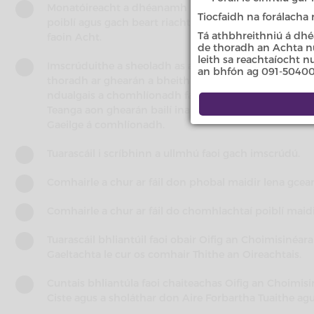
Monatóireacht a dhéanamh ar an gcaoi a bhfuil forá
Tiocfaidh na forálacha
poiblí agus gach beart riachtanach a dhéanamh chun
Tá athbhreithniú á dhé
faoin Acht.
de thoradh an Achta nua
leith sa reachtaíocht 
Imscrúduithe a sheoladh as a stuaim féin, ar iarratas
an bhfón ag 091-50400
thoradh ar ghearán a bheith déanta leis ag aon duine 
ndualgais a chomhlíonadh faoi Acht na dTeangacha Oif
Teanga aon ghearán bailí ina líomhnaítear nach bhfuil
Gaeilge á comhlíonadh.
Tuarascáil i scríbhinn a ullmhú faoi gach imscrúdú.
Comhairle a chur ar fáil don phobal maidir lena gcear
Comhairle a chur ar fáil do chomhlachtaí poiblí maidi
Tuarascáil bhliantúil faoi obair Oifig an Choimisinéa
Gaeltachta le cur os comhair Thithe an Oireachtais.
Cuntais bhliantúla faoi chaiteachas Oifig an Choimis
Ciste agus a sholáthar don Aire Forbartha Tuaithe agu