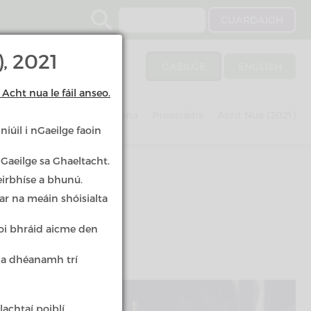
Search
, 2021
GAEILGE
ENGLISH
Acht nua le fáil anseo.
Imscrúduithe
Scéimeanna
Preasráitis
Acht Nua (2021)
iúil i nGaeilge faoin
 Gaeilge sa Ghaeltacht.
eirbhíse a bhunú.
ar na meáin shóisialta
aoi bhráid aicme den
t a dhéanamh trí
achtaí poiblí.