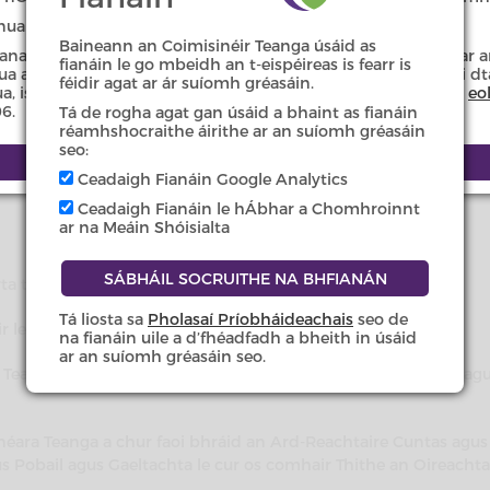
lacha Acht na dTeangacha Oifigiúla á gcomhlíonadh ag comhla
 nua i bhfeidhm in imeacht tréimhse ama.
 a chinntiú go gcomhlíonfaidh comhlachtaí poiblí a ndualgais
Baineann an Coimisinéir Teanga úsáid as
anamh againn ar an suíomh gréasáin d’fhonn na leasuithe ar a
fianáin le go mbeidh an t-eispéireas is fearr is
 a thabhairt san áireamh. Idir an dá linn, má tá ceist agat i d
féidir agat ar ár suíomh gréasáin.
nua, is féidir teagmháil a dhéanamh linn ar an ríomhphost ag
eo
 ón Aire Forbartha Tuaithe agus Pobail agus Gaeltachta nó mar
6.
Tá de rogha agat gan úsáid a bhaint as fianáin
i gcás ina gcreidtear go bhfuil teipthe ar chomhlachtaí poiblí 
réamhshocraithe áirithe ar an suíomh gréasáin
igiúla. Tá sé de cheart freisin go bhfiosróidh an Coimisinéir
seo:
 foráil d’aon achtacháin eile a bhaineann le stádas nó le húsái
Ceadaigh Fianáin Google Analytics
Ceadaigh Fianáin le hÁbhar a Chomhroinnt
ar na Meáin Shóisialta
ta teanga faoi Acht na dTeangacha Oifigiúla.
Tá liosta sa
Pholasaí Príobháideachais
seo de
r lena ndualgais teanga faoin Acht.
na fianáin uile a d’fhéadfadh a bheith in úsáid
ar an suíomh gréasáin seo.
ra Teanga a sholáthar don Aire Forbartha Tuaithe agus Pobail ag
inéara Teanga a chur faoi bhráid an Ard-Reachtaire Cuntas agus
s Pobail agus Gaeltachta le cur os comhair Thithe an Oireachtai