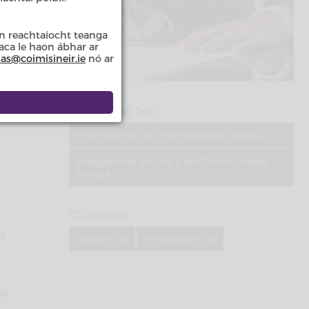
chtaí
n reachtaíocht teanga
taca le haon ábhar ar
las@coimisineir.ie
nó ar
a
d na
Sa Rannóg Seo
Cumhachtaí an Choimisinéara Teanga
Freagrachtaí an Aire & an Choimisinéara
Teanga
Clibeanna
us
Gearáin (10)
Imscrúduithe (6)
s.