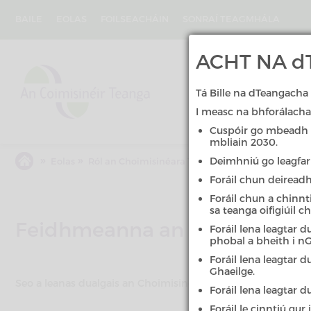
Skip
to
BAILE
EOLAS
FOILSEACHÁIN
SONRAÍ TEAGMHÁLA
main
content
An
ACHT NA dT
Coimisinéir
Teanga
Tá Bille na dTeangacha 
I measc na bhforálacha 
Cuspóir go mbeadh 20
mbliain 2030.
»
»
»
Deimhniú go leagfar 
Eolas
Ról an Choimisinéara Teanga
Feidhmeanna an
Foráil chun deiread
Foráil chun a chinnt
sa teanga oifigiúil c
Feidhmeanna an Choimisinéa
Foráil lena leagtar 
phobal a bheith i nG
Foráil lena leagtar 
Ghaeilge.
Seo a leanas dualgais an Choimisinéara Teanga mar a shonraí
Foráil lena leagtar 
Foráil le cinntiú gu